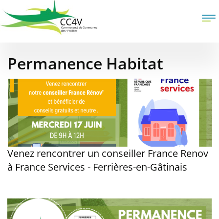
Aller
au
To
contenu
na
principal
Permanence Habitat
Venez rencontrer un conseiller France Renov
à France Services - Ferrières-en-Gâtinais