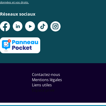
données et vos droits.
Réseaux sociaux
Menu
Pied
Contactez-nous
de
Mentions légales
page
Liens utiles
Espace privé