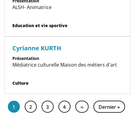
Présentation
ALSH- Animatrice
Catégorie(s)
Education et vie sportive
Cyrianne KURTH
Présentation
Médiatrice culturelle Maison des métiers d'art
Catégorie(s)
Culture
Pagination
Page
1
Page
2
Page
3
Page
4
Page
››
Dernière
Dernier »
courante
suivante
page