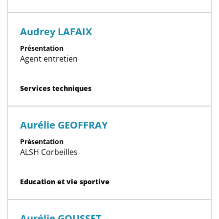
Audrey LAFAIX
Présentation
Agent entretien
Catégorie(s)
Services techniques
Aurélie GEOFFRAY
Présentation
ALSH Corbeilles
Catégorie(s)
Education et vie sportive
Aurélie GOUSSET