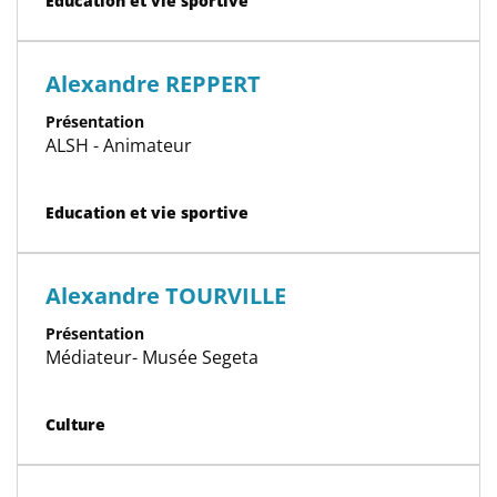
Education et vie sportive
Alexandre REPPERT
Présentation
ALSH - Animateur
Catégorie(s)
Education et vie sportive
Alexandre TOURVILLE
Présentation
Médiateur- Musée Segeta
Catégorie(s)
Culture