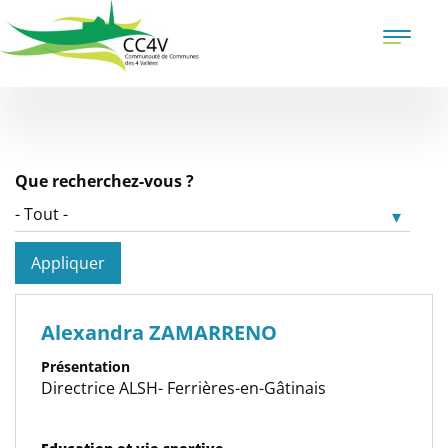
Aller
au
Toggle
contenu
naviga
principal
Que recherchez-vous ?
Appliquer
Alexandra ZAMARRENO
Présentation
Directrice ALSH- Ferrières-en-Gâtinais
Catégorie(s)