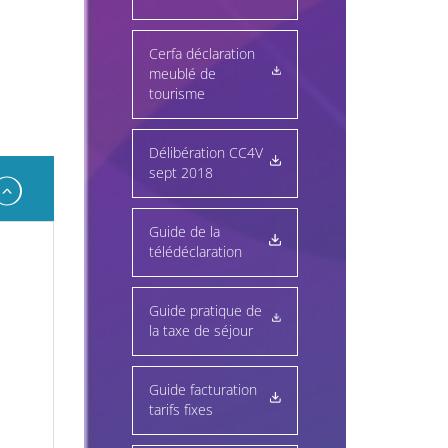
Cerfa déclaration
meublé de
tourisme
Délibération CC4V
sept 2018
Guide de la
télédéclaration
Guide pratique de
la taxe de séjour
Guide facturation
tarifs fixes