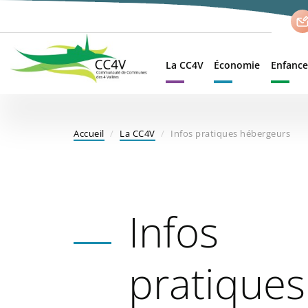
Aller
au
contenu
principal
La CC4V
Économie
Enfance
Accueil
La CC4V
Infos pratiques hébergeurs
Infos
pratiques