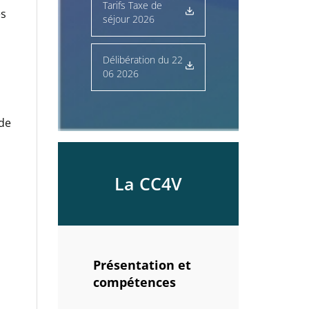
Tarifs Taxe de
es
séjour 2026
Délibération du 22
06 2026
 de
La CC4V
Présentation et
compétences