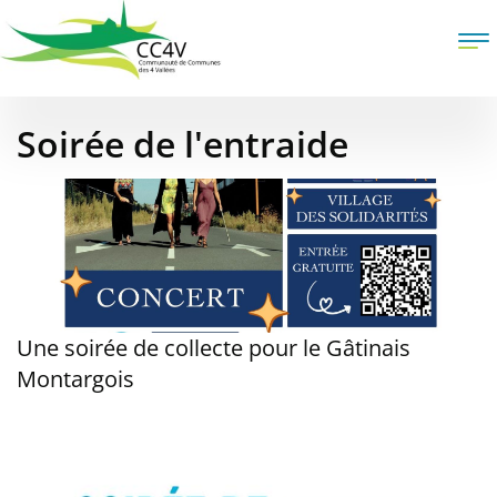
Aller
au
To
contenu
na
principal
Soirée de l'entraide
Une soirée de collecte pour le Gâtinais
Montargois