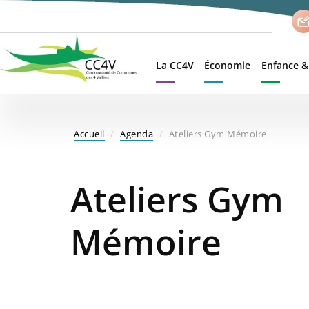
Aller
au
contenu
principal
La CC4V
Économie
Enfance &
Accueil
Agenda
Ateliers Gym Mémoire
Ateliers Gym
Mémoire