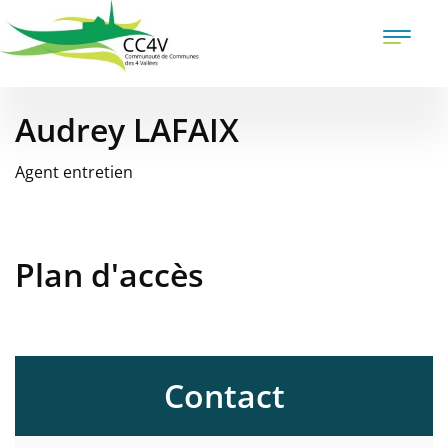
Aller
au
Toggle
contenu
naviga
principal
Audrey LAFAIX
Présentation
Agent entretien
Plan d'accès
Contact