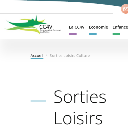
Aller
au
contenu
principal
La CC4V
Économie
Enfance
Accueil
Sorties Loisirs Culture
Sorties
Loisirs