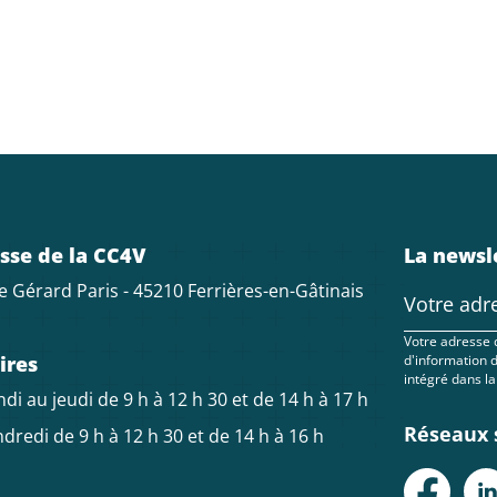
sse de la CC4V
La newsl
e Gérard Paris - 45210 Ferrières-en-Gâtinais
Votre adresse 
ires
d'information 
intégré dans la
di au jeudi de 9 h à 12 h 30 et de 14 h à 17 h
Réseaux 
dredi de 9 h à 12 h 30 et de 14 h à 16 h