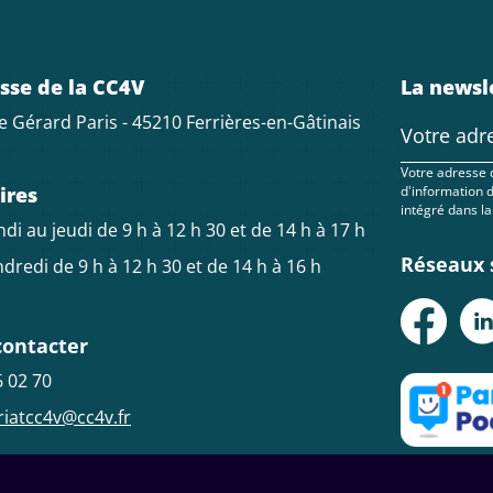
sse de la CC4V
La newsl
e Gérard Paris - 45210 Ferrières-en-Gâtinais
Votre adresse 
ires
d'information 
intégré dans la
di au jeudi de 9 h à 12 h 30 et de 14 h à 17 h
Réseaux 
dredi de 9 h à 12 h 30 et de 14 h à 16 h
contacter
6 02 70
riatcc4v@cc4v.fr