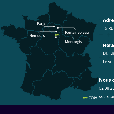
Adre
15 Ru
Hora
Du lun
Le ven
Nous 
02 38 2
secreta
Menu
Pied