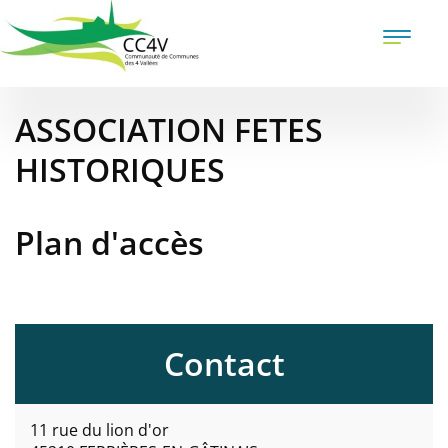
Aller
au
Toggle
contenu
naviga
principal
ASSOCIATION FETES
HISTORIQUES
Plan d'accès
Contact
11 rue du lion d'or