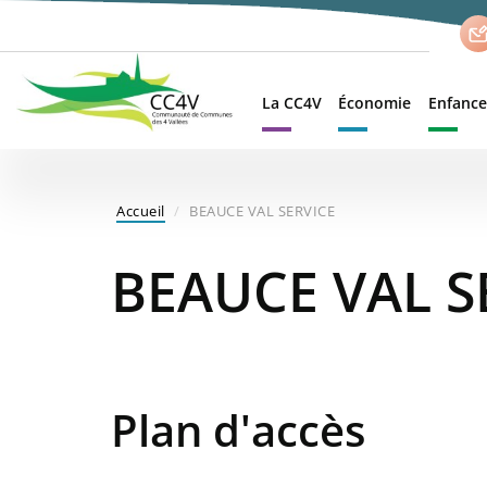
Aller
au
contenu
principal
La CC4V
Économie
Enfance
Accueil
BEAUCE VAL SERVICE
BEAUCE VAL S
Plan d'accès