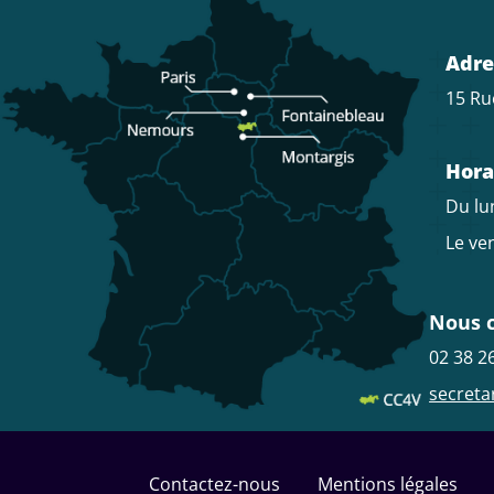
Adre
15 Ru
Hora
Du lun
Le ven
Nous 
02 38 2
secreta
Menu
Pied
Contactez-nous
Mentions légales
de