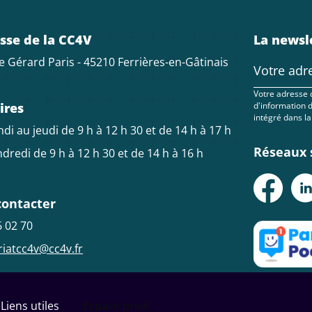
sse de la CC4V
La newsl
e Gérard Paris - 45210 Ferrières-en-Gâtinais
Votre adresse 
ires
d'information 
intégré dans la
di au jeudi de 9 h à 12 h 30 et de 14 h à 17 h
Réseaux 
dredi de 9 h à 12 h 30 et de 14 h à 16 h
contacter
6 02 70
riatcc4v@cc4v.fr
Liens utiles
Espace privé