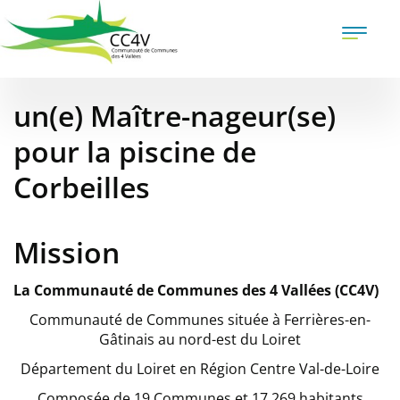
Aller
au
Toggle
contenu
naviga
principal
un(e) Maître-nageur(se)
pour la piscine de
Corbeilles
Mission
La Communauté de Communes des 4 Vallées (CC4V)
Communauté de Communes située à Ferrières-en-
Gâtinais au nord-est du Loiret
Département du Loiret en Région Centre Val-de-Loire
Composée de 19 Communes et 17 269 habitants