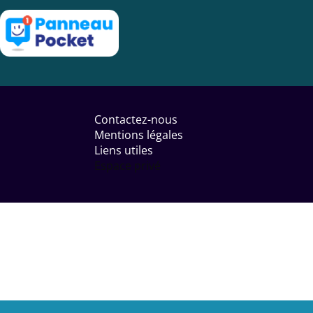
Menu
Pied
Contactez-nous
de
Mentions légales
page
Liens utiles
Espace privé