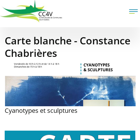
Aller
au
To
contenu
na
principal
Carte blanche - Constance
Chabrières
Cyanotypes et sculptures