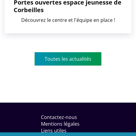
Portes ouvertes espace jeunesse de
Corbeilles
Découvrez le centre et l'équipe en place !
Toutes les actualités
Menu
Pied
Contactez-nous
de
Mentions légales
page
Liens utiles