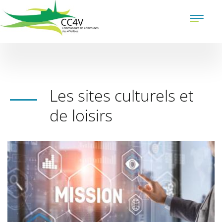
Aller
au
Toggle
contenu
naviga
principal
Les sites culturels et
de loisirs