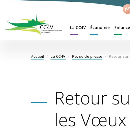
Aller
au
contenu
principal
La CC4V
Économie
Enfance
Accueil
La CC4V
Revue de presse
Retour sur 
Retour su
les Vœux