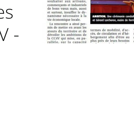
es
V -