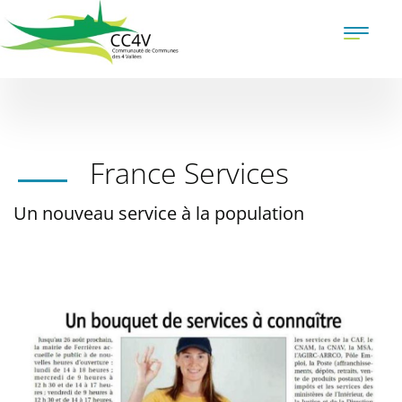
Aller
au
Toggle
contenu
naviga
principal
France Services
Un nouveau service à la population
Illustration