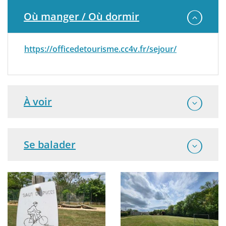
Paragraphs
Où manger / Où dormir
https://officedetourisme.cc4v.fr/sejour/
À voir
Se balader