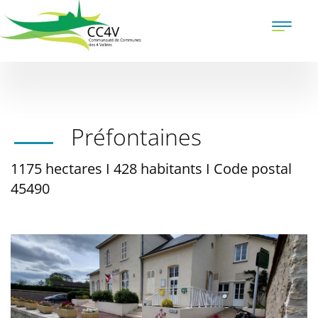
Aller
au
Toggle
contenu
naviga
principal
Préfontaines
1175 hectares I 428 habitants I Code postal
45490
Illustration