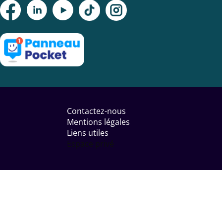
Menu
Pied
Contactez-nous
de
Mentions légales
page
Liens utiles
Espace privé