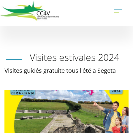
Aller
au
Toggle
contenu
naviga
principal
Visites estivales 2024
Visites guidés gratuite tous l'été a Segeta
Illustration