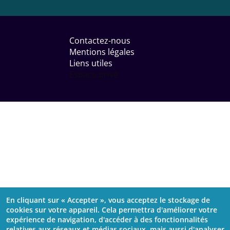
Menu
Pied
Contactez-nous
de
Mentions légales
page
Liens utiles
Espace privé
En cliquant sur « Accepter », vous acceptez le stockage de
cookies sur votre appareil. Cela permettra d'améliorer votre
expérience de navigation, d'accéder à des fonctionnalités
relatives aux réseaux et médias sociaux, mais aussi d'analyser